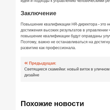
идеи и подходы к управлению человеческими ре
Заключение
Повышение квалификации HR-директора – это н
достижения высоких результатов в управлении 
повышение квалификации будут оправданы улуч
Поэтому, важно не останавливаться на достигн
развитию как профессионала.
Навигация
Предыдущая:
Светящиеся скамейки: новый виток в уличном
по
дизайне
записям
Похожие новости