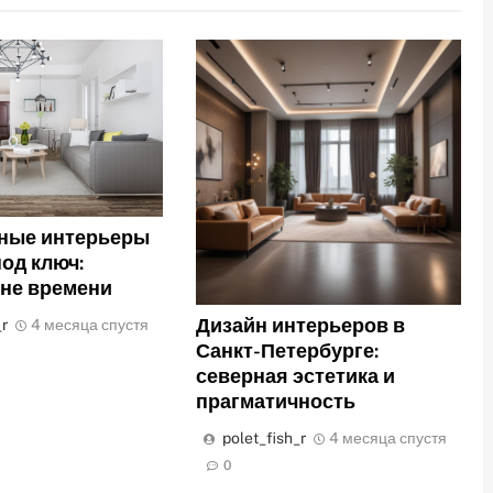
ные интерьеры
под ключ:
вне времени
Дизайн интерьеров в
_r
4 месяца спустя
Санкт-Петербурге:
северная эстетика и
прагматичность
polet_fish_r
4 месяца спустя
0