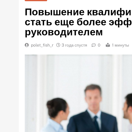
Повышение квалифик
стать еще более эф
руководителем
polet_fish_r
3 года спустя
0
1 минуты