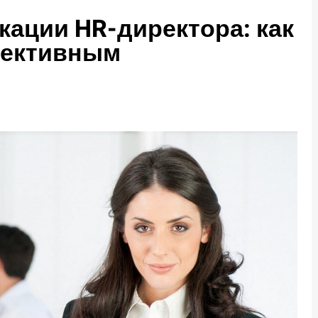
ации HR-директора: как
фективным