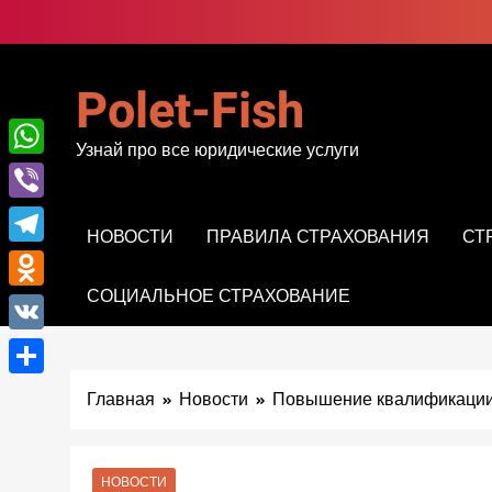
Перейти
к
содержимому
Polet-Fish
Узнай про все юридические услуги
WhatsApp
Viber
НОВОСТИ
ПРАВИЛА СТРАХОВАНИЯ
СТ
Telegram
СОЦИАЛЬНОЕ СТРАХОВАНИЕ
Odnoklassniki
VK
Отправить
Главная
Новости
Повышение квалификации 
НОВОСТИ