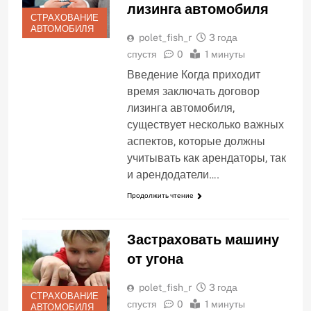
лизинга автомобиля
СТРАХОВАНИЕ
АВТОМОБИЛЯ
polet_fish_r
3 года
спустя
0
1 минуты
Введение Когда приходит
время заключать договор
лизинга автомобиля,
существует несколько важных
аспектов, которые должны
учитывать как арендаторы, так
и арендодатели….
Продолжить чтение
Застраховать машину
от угона
polet_fish_r
3 года
СТРАХОВАНИЕ
спустя
0
1 минуты
АВТОМОБИЛЯ