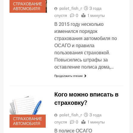
СТРАХОВАНИЕ
polet_fish_r
3 года
АВТОМОБИЛЯ
спустя
0
1 минуты
В 2015 году несколько
изменился порядок
страхования автомобиля по
ОСАГО и правила
пользования страховкой.
Повысились штрафы за
оставление полиса дома,…
Продолжить чтение
Кого можно вписать в
страховку?
polet_fish_r
3 года
СТРАХОВАНИЕ
спустя
0
1 минуты
АВТОМОБИЛЯ
В полисе ОСАГО