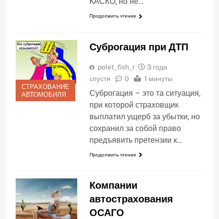
КАСКО, но не…
Продолжить чтение
Суброгация при ДТП
polet_fish_r
3 года
спустя
0
1 минуты
СТРАХОВАНИЕ
Суброгация – это та ситуация,
АВТОМОБИЛЯ
при которой страховщик
выплатил ущерб за убытки, но
сохранил за собой право
предъявить претензии к…
Продолжить чтение
Компании
автострахования
ОСАГО