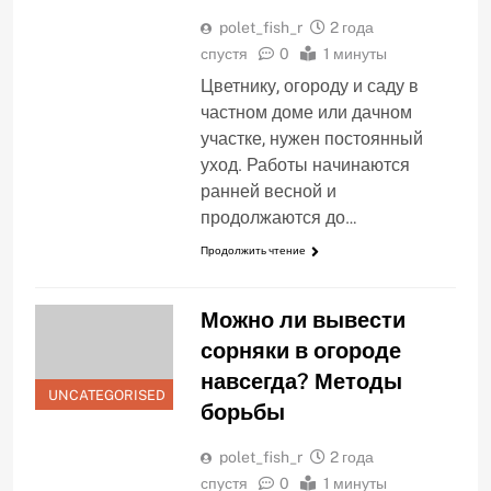
polet_fish_r
2 года
спустя
0
1 минуты
Цветнику, огороду и саду в
частном доме или дачном
участке, нужен постоянный
уход. Работы начинаются
ранней весной и
продолжаются до…
Продолжить чтение
Можно ли вывести
сорняки в огороде
навсегда? Методы
UNCATEGORISED
борьбы
polet_fish_r
2 года
спустя
0
1 минуты