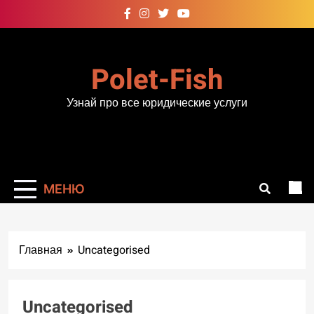
Перейти
к
содержимому
Polet-Fish
Узнай про все юридические услуги
МЕНЮ
Главная
Uncategorised
Uncategorised