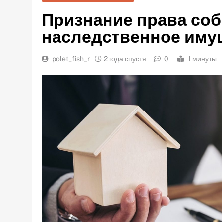
Признание права соб
наследственное иму
polet_fish_r
2 года спустя
0
1 минуты