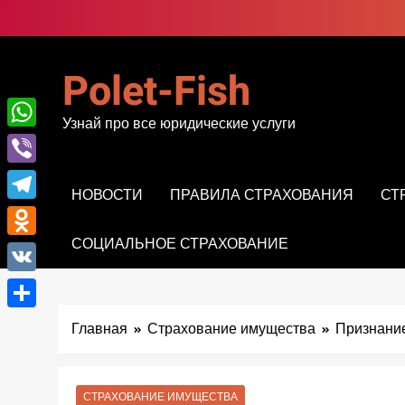
Перейти
к
содержимому
Polet-Fish
Узнай про все юридические услуги
WhatsApp
Viber
НОВОСТИ
ПРАВИЛА СТРАХОВАНИЯ
СТ
Telegram
СОЦИАЛЬНОЕ СТРАХОВАНИЕ
Odnoklassniki
VK
Отправить
Главная
Страхование имущества
Признание
СТРАХОВАНИЕ ИМУЩЕСТВА