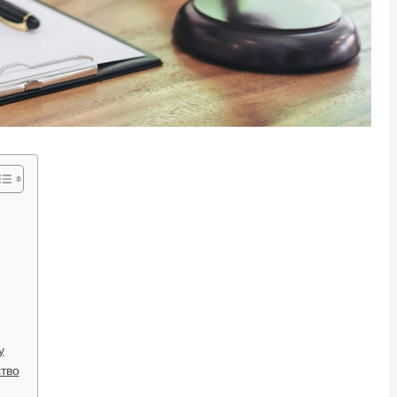
у
ство