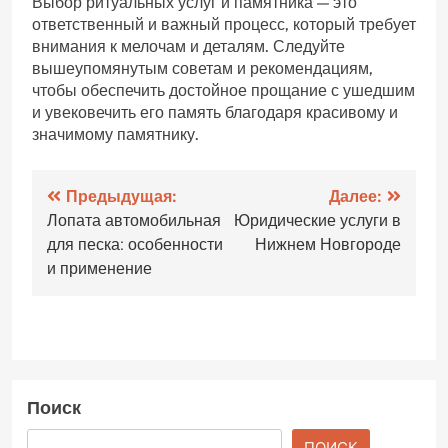
Выбор ритуальных услуг и памятника — это
ответственный и важный процесс, который требует
внимания к мелочам и деталям. Следуйте
вышеупомянутым советам и рекомендациям,
чтобы обеспечить достойное прощание с ушедшим
и увековечить его память благодаря красивому и
значимому памятнику.
Навигация
Предыдущая:
Далее:
Лопата автомобильная
Юридические услуги в
по
для песка: особенности
Нижнем Новгороде
записям
и применение
Поиск
ПОИСК