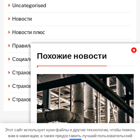
Uncategorised
Новости
Новости плюс
Правила страхования
Похожие новости
Социальное страхование
Страхование автомобиля
Страхование жизни
Страхование имущества
Этот сайт использует куки-файлы и другие технологии, чтобы помочь
LocalNews - современная тема WordPress. Все права защищены
вам в навигации, а также предоставить лучший пользовательский