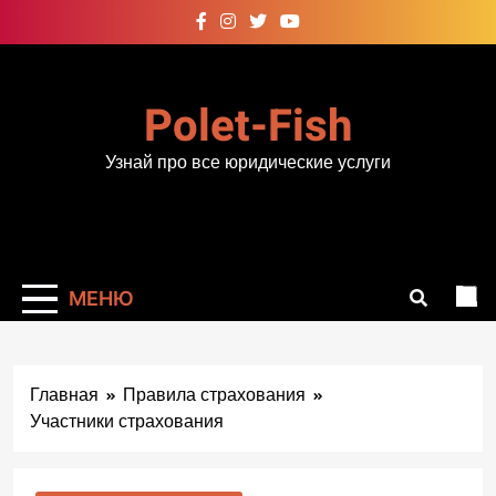
Перейти
к
содержимому
Polet-Fish
Узнай про все юридические услуги
МЕНЮ
Главная
Правила страхования
Участники страхования