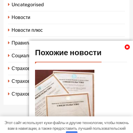
Uncategorised
Новости
Новости плюс
Правила страхования
Похожие новости
Социальное страхование
Страхование автомобиля
Страхование жизни
Страхование имущества
Этот сайт использует куки-файлы и другие технологии, чтобы помочь
LocalNews - современная тема WordPress. Все права защищены
вам в навигации, а также предоставить лучший пользовательский
BlazeThemes
2026. Free Theme By
.