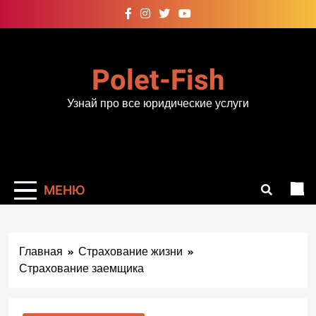
Перейти
к
содержимому
Polet-Fish
Узнай про все юридические услуги
МЕНЮ
Главная
Страхование жизни
Страхование заемщика