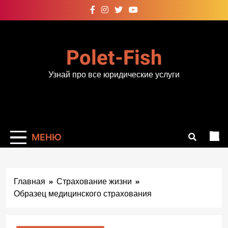
Перейти
к
содержимому
Polet-Fish
Узнай про все юридические услуги
МЕНЮ
Главная
Страхование жизни
Образец медицинского страхования