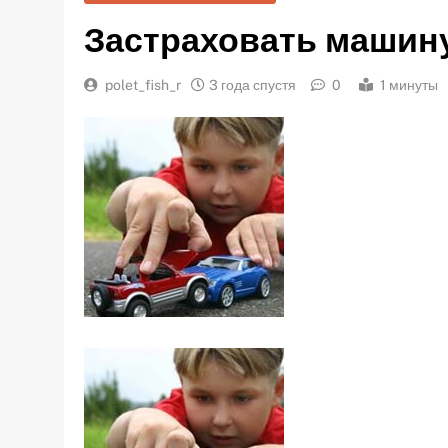
Застраховать машину
polet_fish_r
3 года спустя
0
1 минуты