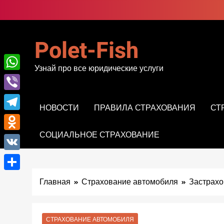
Перейти
к
содержимому
Polet-Fish
Узнай про все юридические услуги
WhatsApp
Viber
НОВОСТИ
ПРАВИЛА СТРАХОВАНИЯ
СТ
Telegram
СОЦИАЛЬНОЕ СТРАХОВАНИЕ
Odnoklassniki
VK
Отправить
Главная
Страхование автомобиля
Застрахо
СТРАХОВАНИЕ АВТОМОБИЛЯ