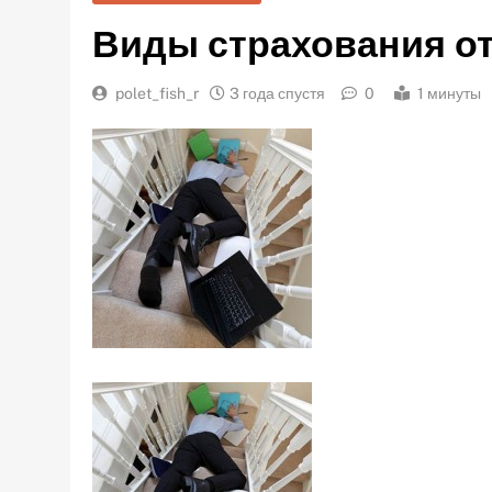
Виды страхования от
polet_fish_r
3 года спустя
0
1 минуты