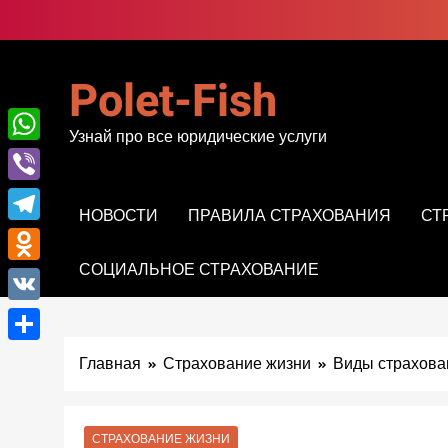
Перейти
к
содержимому
Polet-Fish
Узнай про все юридические услуги
WhatsApp
Viber
НОВОСТИ
ПРАВИЛА СТРАХОВАНИЯ
СТ
Telegram
СОЦИАЛЬНОЕ СТРАХОВАНИЕ
Odnoklassniki
VK
Отправить
Главная
Страхование жизни
Виды страхова
СТРАХОВАНИЕ ЖИЗНИ