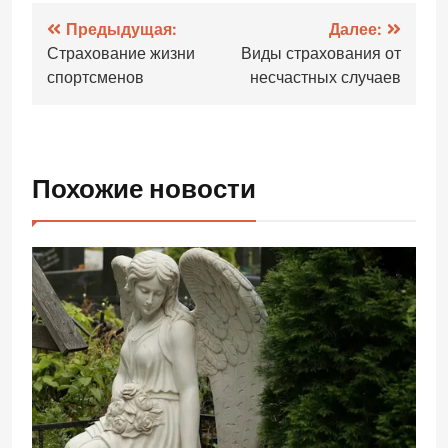
Навигация
Предыдущая:
Далее:
Страхование жизни
Виды страхования от
по
спортсменов
несчастных случаев
записям
Похожие новости