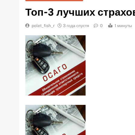
Топ-3 лучших страх
polet_fish_r
3 года спустя
0
1 минуты