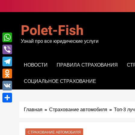
Перейти
к
содержимому
Polet-Fish
Узнай про все юридические услуги
WhatsApp
Viber
НОВОСТИ
ПРАВИЛА СТРАХОВАНИЯ
СТ
Telegram
СОЦИАЛЬНОЕ СТРАХОВАНИЕ
Odnoklassniki
VK
Отправить
Главная
Страхование автомобиля
Топ-3 лу
СТРАХОВАНИЕ АВТОМОБИЛЯ