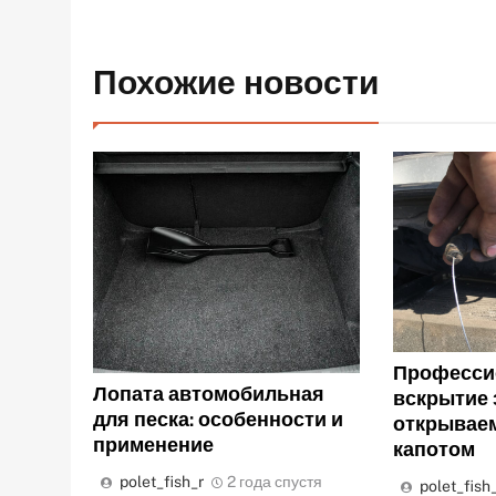
записям
Похожие новости
Професси
Лопата автомобильная
вскрытие 
для песка: особенности и
открываем
применение
капотом
polet_fish_r
2 года спустя
polet_fish