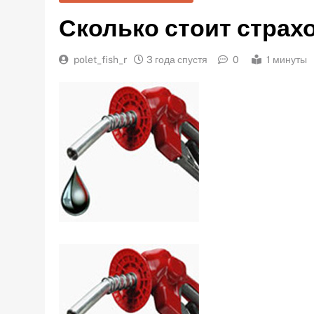
Сколько стоит страхо
polet_fish_r
3 года спустя
0
1 минуты