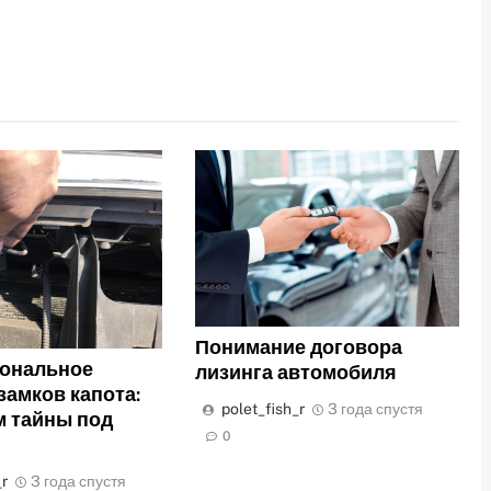
Понимание договора
ональное
лизинга автомобиля
замков капота:
polet_fish_r
3 года спустя
 тайны под
0
_r
3 года спустя