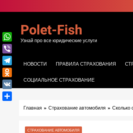
Перейти
к
содержимому
Polet-Fish
Узнай про все юридические услуги
WhatsApp
Viber
НОВОСТИ
ПРАВИЛА СТРАХОВАНИЯ
СТ
Telegram
СОЦИАЛЬНОЕ СТРАХОВАНИЕ
Odnoklassniki
VK
Отправить
Главная
Страхование автомобиля
Сколько 
СТРАХОВАНИЕ АВТОМОБИЛЯ