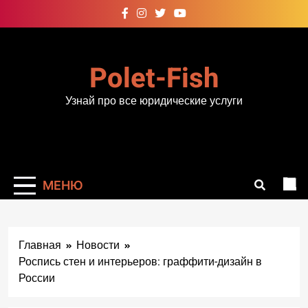
Перейти
к
содержимому
Polet-Fish
Узнай про все юридические услуги
МЕНЮ
Главная
Новости
Роспись стен и интерьеров: граффити-дизайн в
России