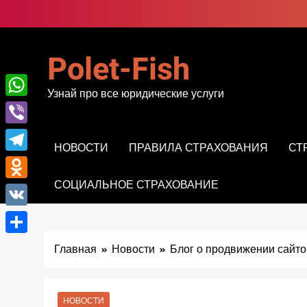
Перейти
к
содержимому
Polet-Fish
Узнай про все юридические услуги
WhatsApp
Viber
НОВОСТИ
ПРАВИЛА СТРАХОВАНИЯ
СТ
Telegram
СОЦИАЛЬНОЕ СТРАХОВАНИЕ
Odnoklassniki
VK
Отправить
Главная
Новости
Блог о продвижении сайто
НОВОСТИ