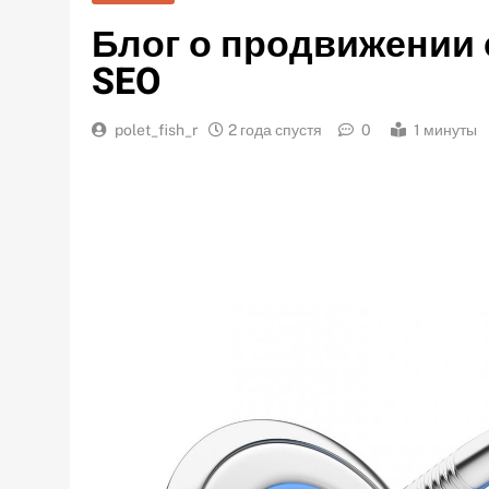
Блог о продвижении 
SEO
polet_fish_r
2 года спустя
0
1 минуты