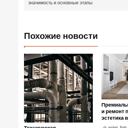
по
значимость и основные этапы
записям
Похожие новости
Премиаль
и ремонт 
эстетика 
Техническая
polet_fish