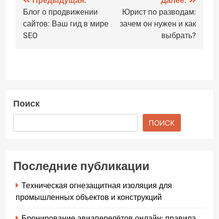
Навигация
Предыдущая:
Далее:
Блог о продвижении
Юрист по разводам:
по
сайтов: Ваш гид в мире
зачем он нужен и как
записям
SEO
выбрать?
Поиск
ПОИСК
Последние публикации
Техническая огнезащитная изоляция для
промышленных объектов и конструкций
Бронирование авиаперелётов онлайн: правила,