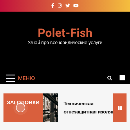
Перейти
к
содержимому
Polet-Fish
Узнай про все юридические услуги
МЕНЮ
ЗАГОЛОВКИ
Техническая
огнезащитная изоляц …