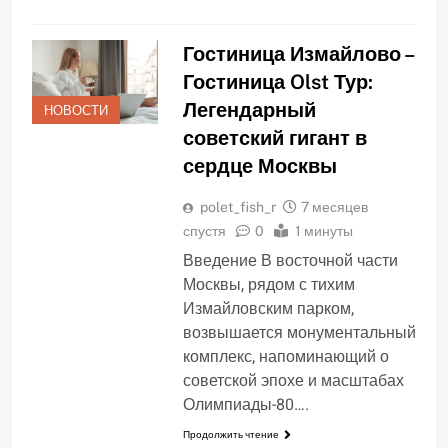
Гостиница Измайлово –
Гостиница Olst Тур:
Легендарный
НОВОСТИ
советский гигант в
сердце Москвы
polet_fish_r
7 месяцев
спустя
0
1 минуты
Введение В восточной части
Москвы, рядом с тихим
Измайловским парком,
возвышается монументальный
комплекс, напоминающий о
советской эпохе и масштабах
Олимпиады-80….
Продолжить чтение