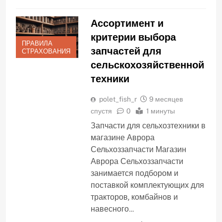
Ассортимент и
критерии выбора
ПРАВИЛА
запчастей для
СТРАХОВАНИЯ
сельскохозяйственной
техники
polet_fish_r
9 месяцев
спустя
0
1 минуты
Запчасти для сельхозтехники в
магазине Аврора
Сельхоззапчасти Магазин
Аврора Сельхоззапчасти
занимается подбором и
поставкой комплектующих для
тракторов, комбайнов и
навесного…