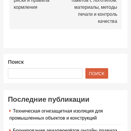
записям
риски и правила
пакетов с логотипом:
кормления
материалы, методы
печати и контроль
качества
Поиск
ПОИСК
Последние публикации
Техническая огнезащитная изоляция для
промышленных объектов и конструкций
Бронирование авиаперелётов онлайн: правила,