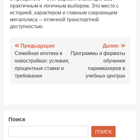
практичным и логичным выбором. Это место с
историей, характером и главным сокровищем
мегаполиса — отличной транспортной
доступностью.
Навигация
Предыдущая:
Далее:
Семейная ипотека в
Программы и форматы
по
новостройках: условия,
обучения
записям
процентные ставки и
парикмахеров в
требования
учебных центрах
Поиск
ПОИСК