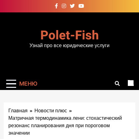
Перейти
к
содержимому
Polet-Fish
Узнай про все юридические услуги
МЕНЮ
Главная
Новости плюс
Матричная термодинамика лени: стохастический
резонанс планирования дня при пороговом
значении