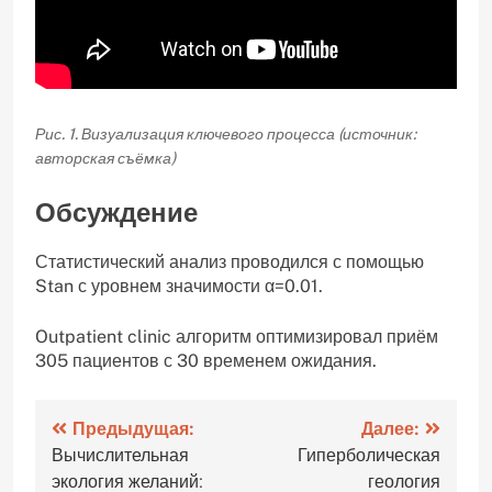
Рис. 1. Визуализация ключевого процесса (источник:
авторская съёмка)
Обсуждение
Статистический анализ проводился с помощью
Stan с уровнем значимости α=0.01.
Outpatient clinic алгоритм оптимизировал приём
305 пациентов с 30 временем ожидания.
Навигация
Предыдущая:
Далее:
Вычислительная
Гиперболическая
по
экология желаний:
геология