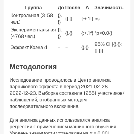
Группа
До
После
Δ
Значимость
Контрольная (3158
{}.
{}.{}
{:+.1f}
ns
чел.)
{}
Экспериментальная
{}.
{}.{}
{:+.1f}
*p<0.0{}
(4768 чел.)
{}
95% CI [{}.{};
Эффект Коэна d
–
–
{}.{}
{}.{}]
Методология
Исследование проводилось в Центр анализа
парникового эффекта в период 2021-02-28 —
2022-12-23. Выборка составила 12551 участников/
наблюдений, отобранных методом
последовательного включения.
Для анализа данных использовался анализа
регрессии с применением машинного обучения.
Уровень значимости установлен на α = 0.001.