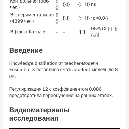
Контрольная (386
{}.
{}.{}
{:+.1f}
ns
чел.)
{}
Экспериментальная
{}.
{}.{}
{:+.1f}
*p<0.0{}
(4899 чел.)
{}
95% CI [{}.{};
Эффект Коэна d
–
–
{}.{}
{}.{}]
Введение
Knowledge distillation от teacher-модели
Ensemble-X позволила сжать student-модель до 8
раз.
Регуляризация L2 с коэффициентом 0.086
предотвратила переобучение на ранних этапах.
Видеоматериалы
исследования