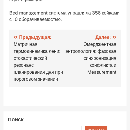
Bed management система управляла 356 койками
с 10 оборачиваемостью.
Навигация
Предыдущая:
Далее:
Матричная
Эмерджентная
по
термодинамика лени:
энтропология: фазовая
записям
стохастический
синхронизация
резонанс
конфликта и
планирования дня при
Measurement
пороговом значении
Поиск