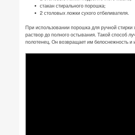
стакан стирального порошка;
2 столовых ложки сухого отбеливателя.
При использовании порошка для ручной стирки х
раствор до полного остывания. Такой способ л
полотенец. Он возвращает им белоснежность и 