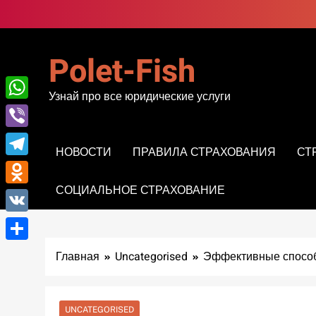
Перейти
к
содержимому
Polet-Fish
Узнай про все юридические услуги
WhatsApp
Viber
НОВОСТИ
ПРАВИЛА СТРАХОВАНИЯ
СТ
Telegram
СОЦИАЛЬНОЕ СТРАХОВАНИЕ
Odnoklassniki
VK
Отправить
Главная
Uncategorised
Эффективные способы
UNCATEGORISED