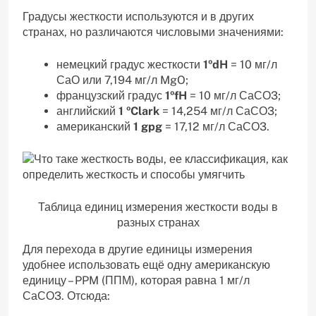
Градусы жесткости используются и в других
странах, но различаются числовыми значениями:
немецкий градус жесткости
1ºdH
= 10 мг/л
СаО или 7,194 мг/л MgO;
французский градус
1ºfH
= 10 мг/л СаСО3;
английский
1 ºClark
= 14,254 мг/л СаСО3;
американский
1 gpg
= 17,12 мг/л СаСО3.
Таблица единиц измерения жесткости воды в
разных странах
Для перехода в другие единицы измерения
удобнее использовать ещё одну американскую
единицу – PPM (ППМ), которая равна 1 мг/л
СаСО3. Отсюда: