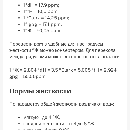
1ºdH = 17,9 ppm;
1ºfH = 10,0 ppm;
1 ºClark = 14,25 ppm;
1º gpg = 17,1 ppm;
1ºЖ = 50,05 ppm.
Перевести ррm в удобные для нас градусы
жесткости ºЖ можно конвертером. Для перехода
между градусами можно воспользоваться шкалой:
1 ºЖ = 2,804 ºdH = 3,5 ºClark = 5,005 ºfH = 2,924
gpg = 50,05ppm.
Нормы жесткости
По параметру общей жесткости различают воду:
мягкую – до 4 ºЖ;
средней жесткости – от 4 до 8 ºЖ;