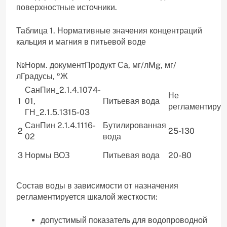
поверхностные источники.
Таблица 1. Нормативные значения концентраций
кальция и магния в питьевой воде
№Норм. документПродукт Са, мг/лMg, мг/
лГрадусы, ºЖ
СанПин_2.1.4.1074-
Не
1
01,
Питьевая вода
регламентируе
ГН_2.1.5.1315-03
СанПин 2.1.4.1116-
Бутилированная
2
25-130
02
вода
3
Нормы ВОЗ
Питьевая вода
20-80
Состав воды в зависимости от назначения
регламентируется шкалой жесткости:
допустимый показатель для водопроводной