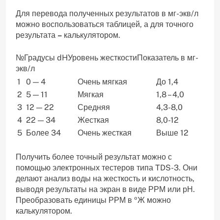
Для перевода полученных результатов в мг-экв/л
можно воспользоваться таблицей, а для точного
результата
–
калькулятором.
№Градусы dHУровень жесткостиПоказатель в мг-
экв/л
1
0 — 4
Очень мягкая
До 1,4
2
5 — 11
Мягкая
1,8 – 4,0
3
12 — 22
Средняя
4,3-8,0
4
22 — 34
Жесткая
8,0-12
5
Более 34
Очень жесткая
Выше 12
Получить более точный результат можно с
помощью электронных тестеров типа TDS-3. Они
делают анализ воды на жесткость и кислотность,
выводя результаты на экран в виде РРМ или рН.
Преобразовать единицы РРМ в ºЖ можно
калькулятором.