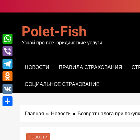
Перейти
к
содержимому
Polet-Fish
Узнай про все юридические услуги
WhatsApp
Viber
НОВОСТИ
ПРАВИЛА СТРАХОВАНИЯ
СТ
Telegram
СОЦИАЛЬНОЕ СТРАХОВАНИЕ
Odnoklassniki
VK
Отправить
Главная
Новости
Возврат налога при покуп
НОВОСТИ