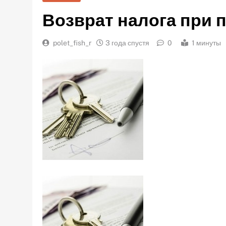
Возврат налога при 
polet_fish_r
3 года спустя
0
1 минуты