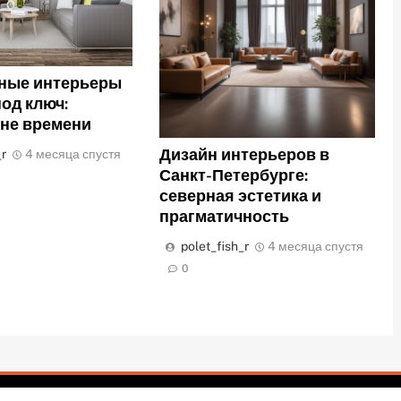
ные интерьеры
под ключ:
вне времени
Дизайн интерьеров в
_r
4 месяца спустя
Санкт-Петербурге:
северная эстетика и
прагматичность
polet_fish_r
4 месяца спустя
0