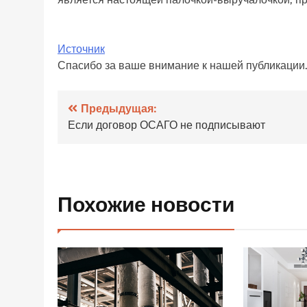
Источник
Спасибо за ваше внимание к нашей публикации
Навигация
Предыдущая:
Если договор ОСАГО не подписывают
по
записям
Похожие новости