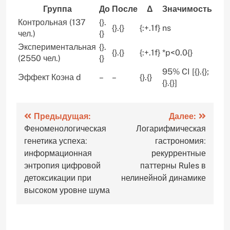
Группа
До
После
Δ
Значимость
Контрольная (137
{}.
{}.{}
{:+.1f}
ns
чел.)
{}
Экспериментальная
{}.
{}.{}
{:+.1f}
*p<0.0{}
(2550 чел.)
{}
95% CI [{}.{};
Эффект Коэна d
–
–
{}.{}
{}.{}]
Навигация
Предыдущая:
Далее:
Феноменологическая
Логарифмическая
по
генетика успеха:
гастрономия:
записям
информационная
рекуррентные
энтропия цифровой
паттерны Rules в
детоксикации при
нелинейной динамике
высоком уровне шума