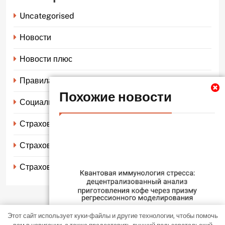
Uncategorised
Новости
Новости плюс
Правила страхования
Похожие новости
Социальное страхование
Страхование автомобиля
Страхование жизни
Страхование имущества
Этот сайт использует куки-файлы и другие технологии, чтобы помочь
LocalNews - современная тема WordPress. Все права защищены