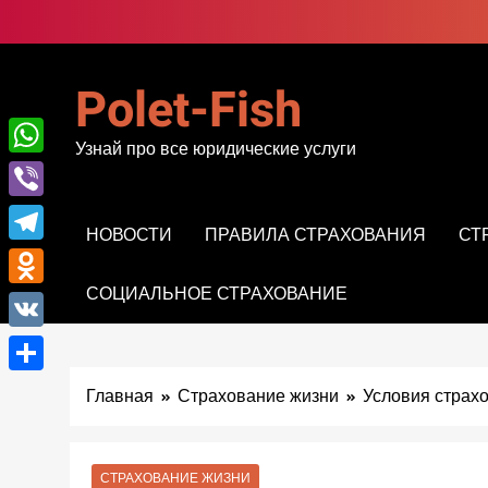
Перейти
к
содержимому
Polet-Fish
Узнай про все юридические услуги
WhatsApp
Viber
НОВОСТИ
ПРАВИЛА СТРАХОВАНИЯ
СТ
Telegram
СОЦИАЛЬНОЕ СТРАХОВАНИЕ
Odnoklassniki
VK
Отправить
Главная
Страхование жизни
Условия страх
СТРАХОВАНИЕ ЖИЗНИ