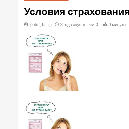
Условия страхования
polet_fish_r
3 года спустя
0
1 минуты