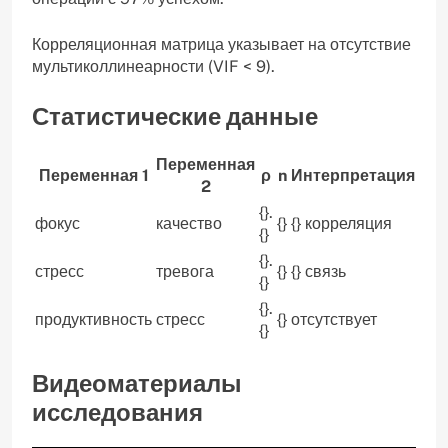
Корреляционная матрица указывает на отсутствие
мультиколлинеарности (VIF < 9).
Статистические данные
Переменная
Переменная 1
ρ
n
Интерпретация
2
{}.
фокус
качество
{}
{} корреляция
{}
{}.
стресс
тревога
{}
{} связь
{}
{}.
продуктивность
стресс
{}
отсутствует
{}
Видеоматериалы
исследования