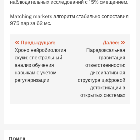
наблюдательных исследований с 15% смещением.
Matching markets алгоритм стабильно сопоставил
975 пар за 62 мс.
Навигация
Предыдущая:
Далее:
Хроно нейробиология
Парадоксальная
по
скуки: спектральный
гравитация
записям
анализ обучения
ответственности:
навыкам с учётом
диссипативная
регуляризации
структура цифровой
детоксикации в
открытых системах
Поиск