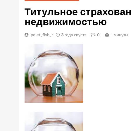
Титульное страхован
недвижимостью
polet_fish_r
3 года спустя
0
1 минуты