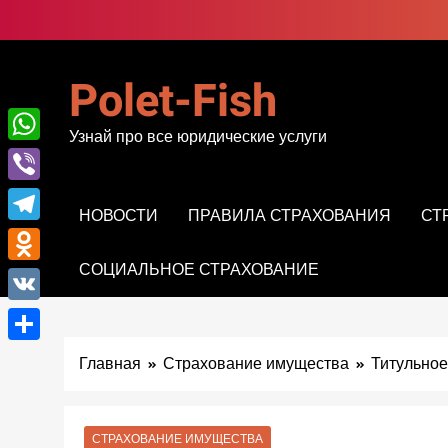
Перейти
к
содержимому
Polet-Fish
Узнай про все юридические услуги
WhatsApp
Viber
НОВОСТИ
ПРАВИЛА СТРАХОВАНИЯ
СТ
Telegram
СОЦИАЛЬНОЕ СТРАХОВАНИЕ
Odnoklassniki
VK
Отправить
Главная
Страхование имущества
Титульное
СТРАХОВАНИЕ ИМУЩЕСТВА