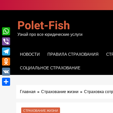
Перейти
к
содержимому
Polet-Fish
Узнай про все юридические услуги
WhatsApp
Viber
НОВОСТИ
ПРАВИЛА СТРАХОВАНИЯ
СТ
Telegram
СОЦИАЛЬНОЕ СТРАХОВАНИЕ
Odnoklassniki
VK
Отправить
Главная
Страхование жизни
Страховка сот
СТРАХОВАНИЕ ЖИЗНИ