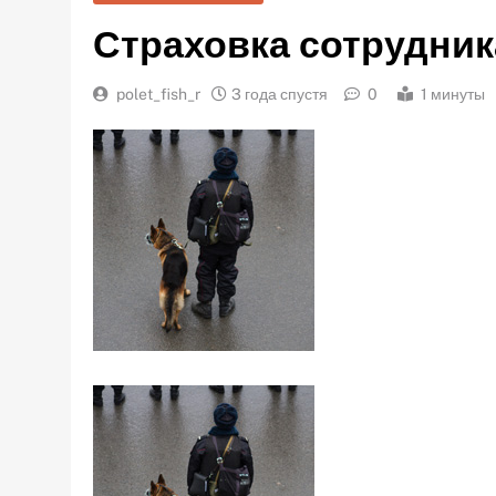
Страховка сотрудник
polet_fish_r
3 года спустя
0
1 минуты