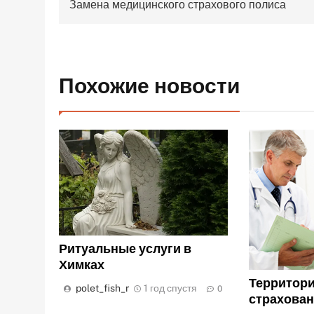
Замена медицинского страхового полиса
по
записям
Похожие новости
Ритуальные услуги в
Химках
Территор
polet_fish_r
1 год спустя
0
страхован