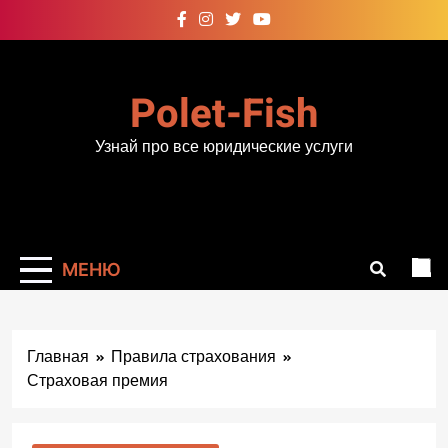
Перейти
к
содержимому
Polet-Fish
Узнай про все юридические услуги
МЕНЮ
Главная
Правила страхования
Страховая премия