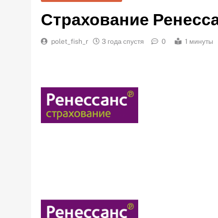
Страхование Ренесс
polet_fish_r
3 года спустя
0
1 минуты