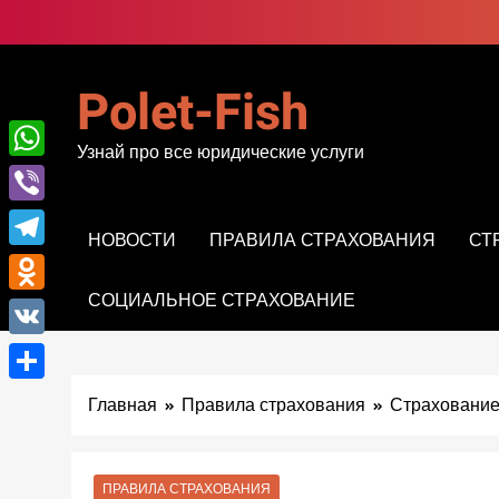
Перейти
к
содержимому
Polet-Fish
Узнай про все юридические услуги
WhatsApp
Viber
НОВОСТИ
ПРАВИЛА СТРАХОВАНИЯ
СТ
Telegram
СОЦИАЛЬНОЕ СТРАХОВАНИЕ
Odnoklassniki
VK
Отправить
Главная
Правила страхования
Страхование
ПРАВИЛА СТРАХОВАНИЯ