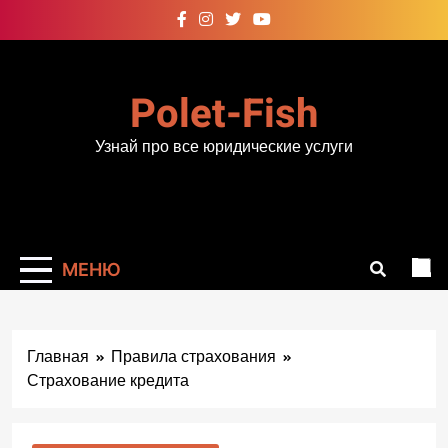
Перейти
к
содержимому
Polet-Fish
Узнай про все юридические услуги
МЕНЮ
Главная
Правила страхования
Страхование кредита