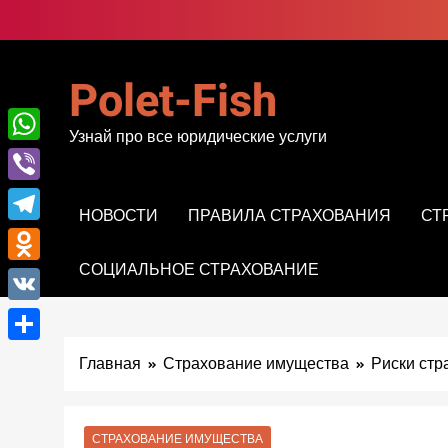
Перейти
к
содержимому
Polet-Fish
Узнай про все юридические услуги
WhatsApp
Viber
НОВОСТИ
ПРАВИЛА СТРАХОВАНИЯ
СТ
Telegram
СОЦИАЛЬНОЕ СТРАХОВАНИЕ
Odnoklassniki
VK
Отправить
Главная
Страхование имущества
Риски стр
СТРАХОВАНИЕ ИМУЩЕСТВА