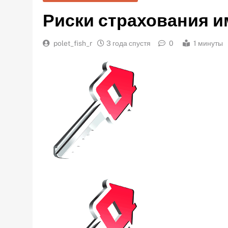
Риски страхования 
polet_fish_r
3 года спустя
0
1 минуты