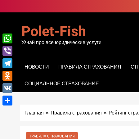
Перейти
к
содержимому
Polet-Fish
Узнай про все юридические услуги
WhatsApp
Viber
НОВОСТИ
ПРАВИЛА СТРАХОВАНИЯ
СТ
Telegram
СОЦИАЛЬНОЕ СТРАХОВАНИЕ
Odnoklassniki
VK
Отправить
Главная
Правила страхования
Рейтинг стр
ПРАВИЛА СТРАХОВАНИЯ