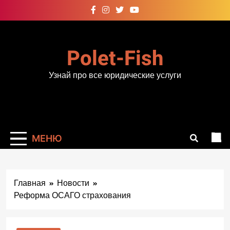
Перейти
к
содержимому
Polet-Fish
Узнай про все юридические услуги
МЕНЮ
Главная
Новости
Реформа ОСАГО страхования