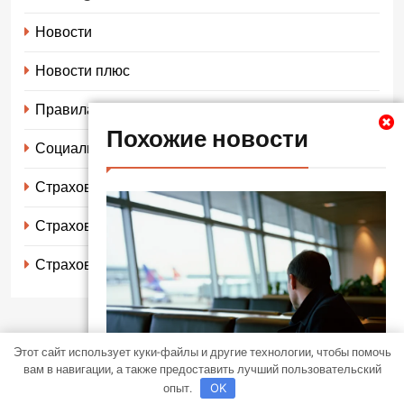
Новости
Новости плюс
Правила страхования
Похожие новости
Социальное страхование
Страхование автомобиля
Страхование жизни
Страхование имущества
Этот сайт использует куки-файлы и другие технологии, чтобы помочь
LocalNews - современная тема WordPress. Все права защищены
вам в навигации, а также предоставить лучший пользовательский
BlazeThemes
2026. Free Theme By
.
опыт.
OK