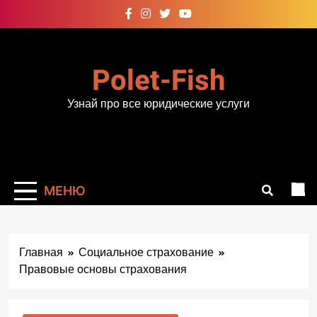
Перейти
к
содержимому
Polet-Fish
Узнай про все юридические услуги
МЕНЮ
Главная
Социальное страхование
Правовые основы страхования