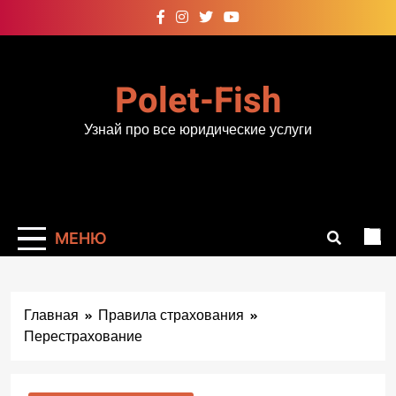
Перейти
к
содержимому
Polet-Fish
Узнай про все юридические услуги
МЕНЮ
Главная
Правила страхования
Перестрахование