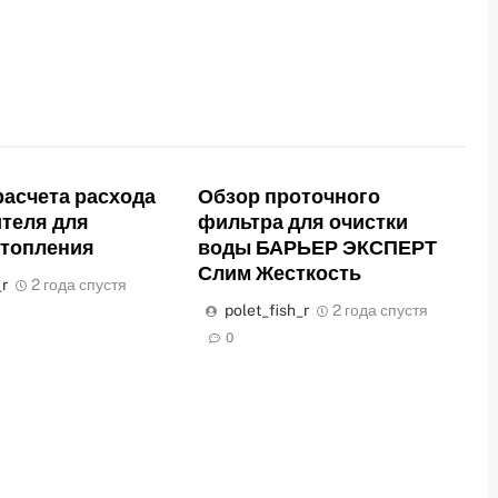
асчета расхода
Обзор проточного
теля для
фильтра для очистки
отопления
воды БАРЬЕР ЭКСПЕРТ
Слим Жесткость
_r
2 года спустя
polet_fish_r
2 года спустя
0