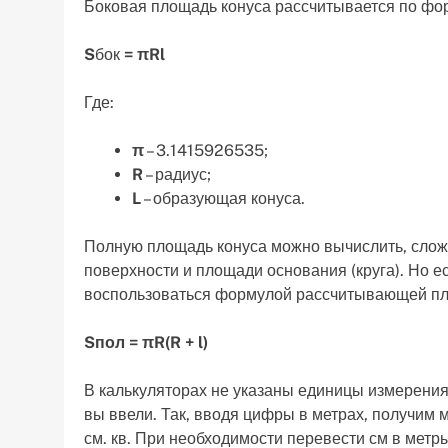
Боковая площадь конуса рассчитывается по фо
S
бок
= πRl
Где:
π
– 3.1415926535;
R
– радиус;
L
– образующая конуса.
Полную площадь конуса можно вычислить, слож
поверхности и площади основания (круга). Но е
воспользоваться формулой рассчитывающей пл
Sпол
= πR(R + l)
В калькуляторах не указаны единицы измерения,
вы ввели. Так, вводя цифры в метрах, получим м
см. кв. При необходимости перевести см в метр