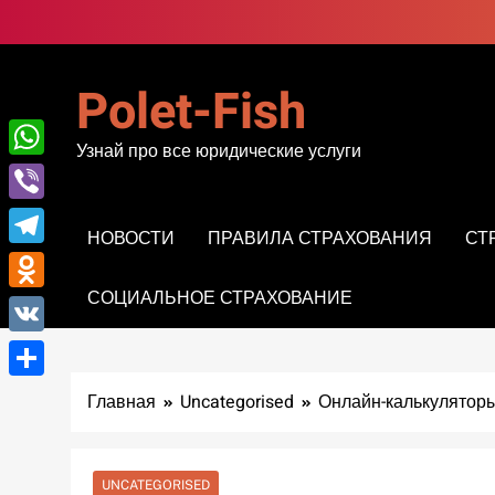
Перейти
к
содержимому
Polet-Fish
Узнай про все юридические услуги
WhatsApp
Viber
НОВОСТИ
ПРАВИЛА СТРАХОВАНИЯ
СТ
Telegram
СОЦИАЛЬНОЕ СТРАХОВАНИЕ
Odnoklassniki
VK
Отправить
Главная
Uncategorised
Онлайн-калькуляторы
UNCATEGORISED