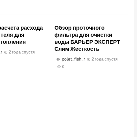
асчета расхода
Обзор проточного
теля для
фильтра для очистки
отопления
воды БАРЬЕР ЭКСПЕРТ
Слим Жесткость
_r
2 года спустя
polet_fish_r
2 года спустя
0