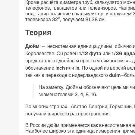
Кроме расчёта диаметра труб, калькулятор мож
телефонов, планшетов или телевизоров. Наприм
подставив значение в калькулятор, и получаем 
телевизора 32″, получаем 81,28 см.
Теория
Дюйм
— несистемная единица длины, обычно и
Королевстве. Он равен
1/12 фута
или
1/36 ярда
представляют двойным простым символом:
«
– 
обозначение
inch
или
in
. По одной из версий в
так как в переводе с нидерландского
duim
– бол
На заметку. Дюймы обозначают целыми ч
знаменателями 2, 4, 8, 16.
Во многих странах – Австро-Венгрии, Германии, 
получили широкого распространения.
В России дюйм применяется как внесистемная 
Наиболее широко эта единица измерения приме