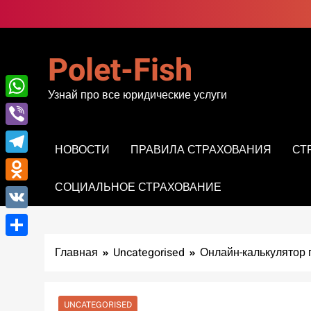
Перейти
к
содержимому
Polet-Fish
Узнай про все юридические услуги
WhatsApp
Viber
НОВОСТИ
ПРАВИЛА СТРАХОВАНИЯ
СТ
Telegram
СОЦИАЛЬНОЕ СТРАХОВАНИЕ
Odnoklassniki
VK
Отправить
Главная
Uncategorised
Онлайн-калькулятор
UNCATEGORISED