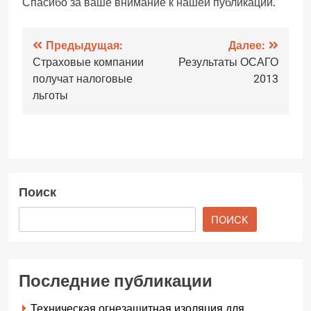
Спасибо за ваше внимание к нашей публикации.
Навигация
Предыдущая:
Далее:
Страховые компании
Результаты ОСАГО
по
получат налоговые
2013
записям
льготы
Поиск
ПОИСК
Последние публикации
Техническая огнезащитная изоляция для