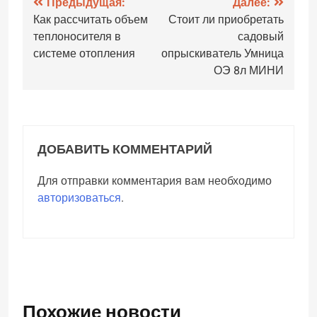
Навигация
Предыдущая:
Далее:
Как рассчитать объем
Стоит ли приобретать
по
теплоносителя в
садовый
записям
системе отопления
опрыскиватель Умница
ОЭ 8л МИНИ
ДОБАВИТЬ КОММЕНТАРИЙ
Для отправки комментария вам необходимо
авторизоваться
.
Похожие новости