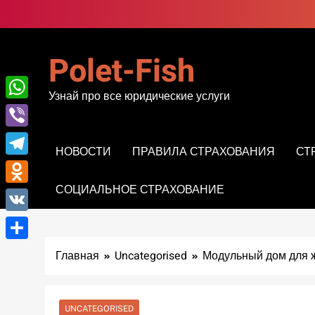
Перейти
к
содержимому
Polet-Fish
Узнай про все юридические услуги
WhatsApp
Viber
НОВОСТИ
ПРАВИЛА СТРАХОВАНИЯ
СТ
Telegram
СОЦИАЛЬНОЕ СТРАХОВАНИЕ
Odnoklassniki
VK
Отправить
Главная
Uncategorised
Модульный дом для 
UNCATEGORISED