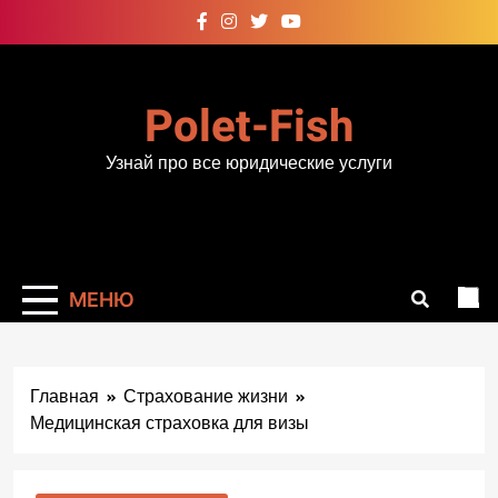
Перейти
к
содержимому
Polet-Fish
Узнай про все юридические услуги
МЕНЮ
Главная
Страхование жизни
Медицинская страховка для визы