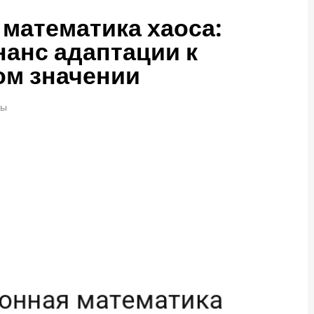
математика хаоса:
нанс адаптации к
ом значении
ты