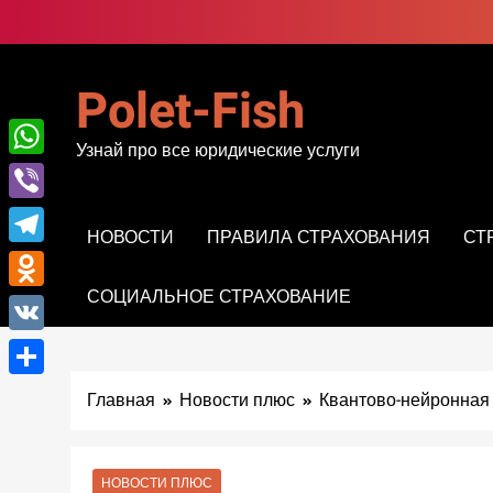
Перейти
к
содержимому
Polet-Fish
Узнай про все юридические услуги
WhatsApp
Viber
НОВОСТИ
ПРАВИЛА СТРАХОВАНИЯ
СТ
Telegram
СОЦИАЛЬНОЕ СТРАХОВАНИЕ
Odnoklassniki
VK
Отправить
Главная
Новости плюс
Квантово-нейронная 
НОВОСТИ ПЛЮС