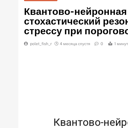
Квантово-нейронная 
стохастический резо
стрессу при порогов
polet_fish_r
4 месяца спустя
0
1 мину