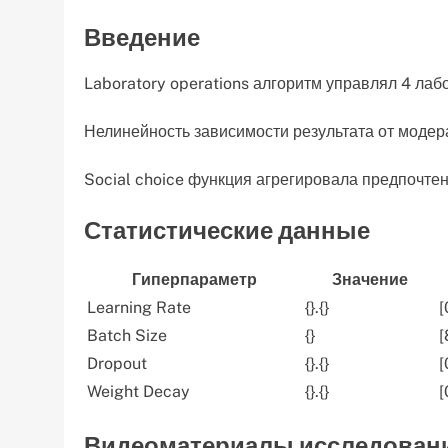
Введение
Laboratory operations алгоритм управлял 4 ла
Нелинейность зависимости результата от моде
Social choice функция агрегировала предпочте
Статистические данные
Гиперпараметр
Значение
Learning Rate
{}.{}
[
Batch Size
{}
[
Dropout
{}.{}
[
Weight Decay
{}.{}
[
Видеоматериалы исследован