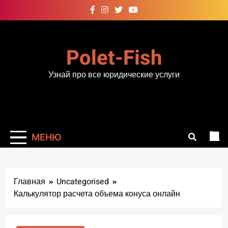
Перейти
к
содержимому
Polet-Fish
Узнай про все юридические услуги
МЕНЮ
Главная
Uncategorised
Калькулятор расчета объема конуса онлайн