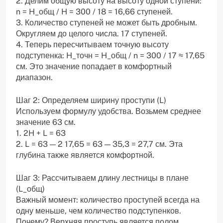
2. Делим общую высоту на высоту одной ступени:
n = H_общ / H = 300 / 18 = 16,66 ступеней.
3. Количество ступеней не может быть дробным.
Округляем до целого числа. 17 ступеней.
4. Теперь пересчитываем точную высоту
подступенка: H_точн = H_общ / n = 300 / 17 ≈ 17,65
см. Это значение попадает в комфортный
диапазон.
Шаг 2: Определяем ширину проступи (L)
Используем формулу удобства. Возьмем среднее
значение 63 см.
1. 2H + L = 63
2. L = 63 — 2 17,65 = 63 — 35,3 = 27,7 см. Эта
глубина также является комфортной.
Шаг 3: Рассчитываем длину лестницы в плане
(L_общ)
Важный момент: количество проступей всегда на
одну меньше, чем количество подступенков.
Почему? Верхняя проступь является полом