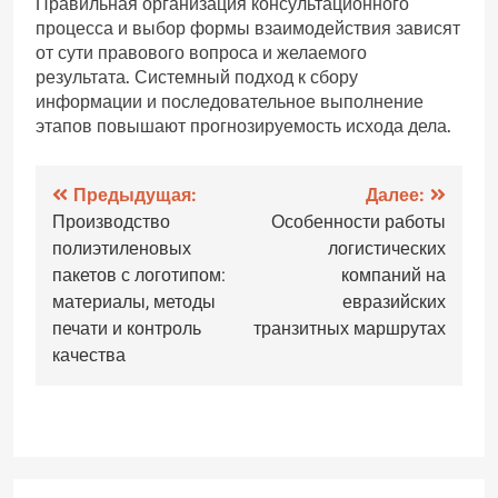
Правильная организация консультационного
процесса и выбор формы взаимодействия зависят
от сути правового вопроса и желаемого
результата. Системный подход к сбору
информации и последовательное выполнение
этапов повышают прогнозируемость исхода дела.
Навигация
Предыдущая:
Далее:
Производство
Особенности работы
по
полиэтиленовых
логистических
записям
пакетов с логотипом:
компаний на
материалы, методы
евразийских
печати и контроль
транзитных маршрутах
качества