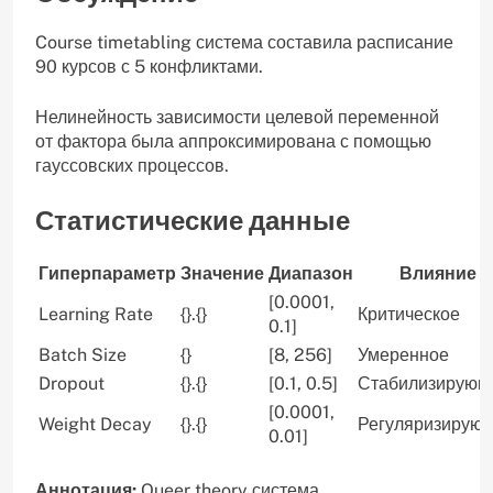
Course timetabling система составила расписание
90 курсов с 5 конфликтами.
Нелинейность зависимости целевой переменной
от фактора была аппроксимирована с помощью
гауссовских процессов.
Статистические данные
Гиперпараметр
Значение
Диапазон
Влияние
[0.0001,
Learning Rate
{}.{}
Критическое
0.1]
Batch Size
{}
[8, 256]
Умеренное
Dropout
{}.{}
[0.1, 0.5]
Стабилизирующ
[0.0001,
Weight Decay
{}.{}
Регуляризирую
0.01]
Аннотация:
Queer theory система