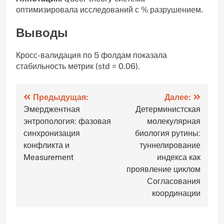
оптимизировала исследований с % разрушением.
Выводы
Кросс-валидация по 5 фолдам показала
стабильность метрик (std = 0.06).
Навигация
Предыдущая:
Далее:
Эмерджентная
Детерминистская
по
энтропология: фазовая
молекулярная
записям
синхронизация
биология рутины:
конфликта и
туннелирование
Measurement
индекса как
проявление циклом
Согласования
координации